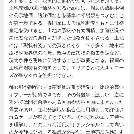
握することで、現実的な価格や期間の目安を持てる。
土地売却の適正価格を知るためには、周辺の成約事例
や公示地価、路線価などを基準に相場観をつかむこと
が第一歩である。専門家による現地調査をもとに価格
査定を受けると、土地の形状や有効面積、接道状況や
高低差などの条件も加味した価格が提示される。土地
には「現状有姿」で売買されるケースが多く、地中埋
設物や境界標の有無、既存の建築物の撤去予定など、
現物条件を明確に伝達することが重要となる。福岡の
土地市場特有の傾向として、エリアごとに大きくニー
ズが異なる点を無視できない。
都心部や副都心では商業地取引が活発で、比較的高い
オファーが期待できるが、その分競争も激しい。逆に
郊外では開発余地がある区画や大型区画にまとまった
需要があり、住宅分譲地や集合住宅用地として評価さ
れるケースが増えてきている。それぞれのエリア特性
を理解し、どのような活用がポテンシャルとして高い
のか冷静に分析する視点が必要だ。土地売却を検討す