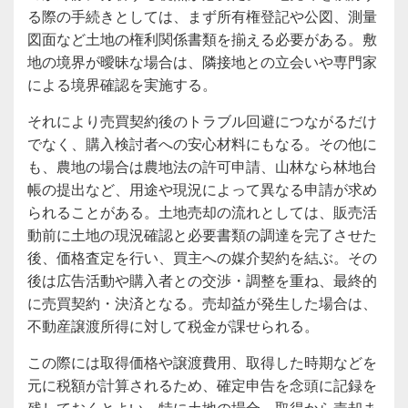
る際の手続きとしては、まず所有権登記や公図、測量
図面など土地の権利関係書類を揃える必要がある。敷
地の境界が曖昧な場合は、隣接地との立会いや専門家
による境界確認を実施する。
それにより売買契約後のトラブル回避につながるだけ
でなく、購入検討者への安心材料にもなる。その他に
も、農地の場合は農地法の許可申請、山林なら林地台
帳の提出など、用途や現況によって異なる申請が求め
られることがある。土地売却の流れとしては、販売活
動前に土地の現況確認と必要書類の調達を完了させた
後、価格査定を行い、買主への媒介契約を結ぶ。その
後は広告活動や購入者との交渉・調整を重ね、最終的
に売買契約・決済となる。売却益が発生した場合は、
不動産譲渡所得に対して税金が課せられる。
この際には取得価格や譲渡費用、取得した時期などを
元に税額が計算されるため、確定申告を念頭に記録を
残しておくとよい。特に土地の場合、取得から売却ま