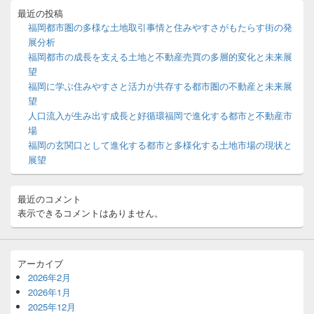
バ
最近の投稿
ー
福岡都市圏の多様な土地取引事情と住みやすさがもたらす街の発
ウ
展分析
ィ
福岡都市の成長を支える土地と不動産売買の多層的変化と未来展
ジ
望
ェ
ッ
福岡に学ぶ住みやすさと活力が共存する都市圏の不動産と未来展
ト
望
エ
人口流入が生み出す成長と好循環福岡で進化する都市と不動産市
リ
場
ア
福岡の玄関口として進化する都市と多様化する土地市場の現状と
展望
最近のコメント
表示できるコメントはありません。
アーカイブ
2026年2月
2026年1月
2025年12月