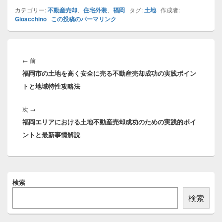
カテゴリー:
不動産売却
、
住宅外装
、
福岡
タグ:
土地
作成者:
Gioacchino
この投稿のパーマリンク
投
稿
前
←
前
ナ
福岡市の土地を高く安全に売る不動産売却成功の実践ポイン
の
ビ
トと地域特性攻略法
投
ゲ
稿:
ー
次
次
→
シ
福岡エリアにおける土地不動産売却成功のための実践的ポイ
の
ョ
ントと最新事情解説
投
ン
稿:
メ
検索
イ
ン
検索
サ
イ
ド