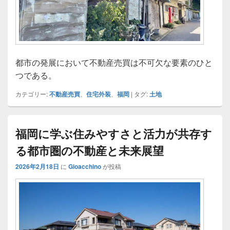
都市の発展において不動産売買は不可欠な要素のひと
つである。
カテゴリー:
不動産売買
、
住宅外装
、
福岡
|
タグ:
土地
福岡に学ぶ住みやすさと活力が共存す
る都市圏の不動産と未来展望
2026年2月18日
に
Gioacchino
が投稿