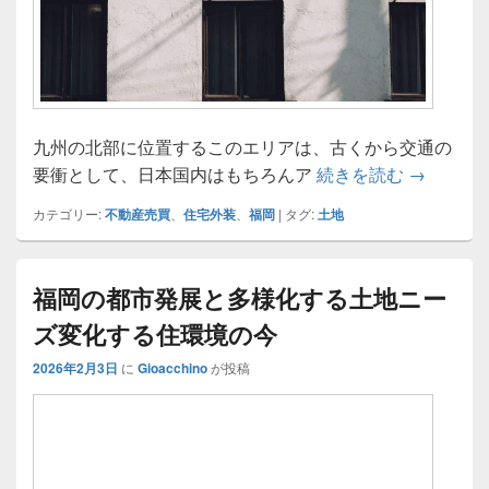
九州の北部に位置するこのエリアは、古くから交通の
福岡都市
要衝として、日本国内はもちろんア
続きを読む
→
カテゴリー:
不動産売買
、
住宅外装
、
福岡
|
タグ:
土地
福岡の都市発展と多様化する土地ニー
ズ変化する住環境の今
2026年2月3日
に
Gioacchino
が投稿