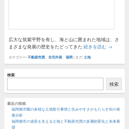
広大な筑紫平野を有し、海と山に囲まれた地域は、さ
福岡の都
まざまな発展の歴史をたどってきた
続きを読む
→
カテゴリー:
不動産売買
、
住宅外装
、
福岡
|
タグ:
土地
メ
検索
イ
ン
検索
サ
イ
ド
バ
最近の投稿
ー
福岡都市圏の多様な土地取引事情と住みやすさがもたらす街の発
ウ
展分析
ィ
福岡都市の成長を支える土地と不動産売買の多層的変化と未来展
ジ
望
ェ