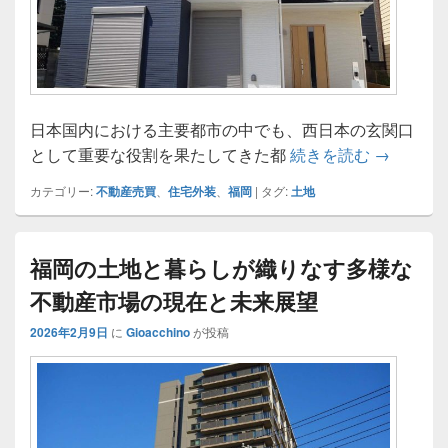
日本国内における主要都市の中でも、西日本の玄関口
福岡の玄
として重要な役割を果たしてきた都
続きを読む
→
カテゴリー:
不動産売買
、
住宅外装
、
福岡
|
タグ:
土地
福岡の土地と暮らしが織りなす多様な
不動産市場の現在と未来展望
2026年2月9日
に
Gioacchino
が投稿