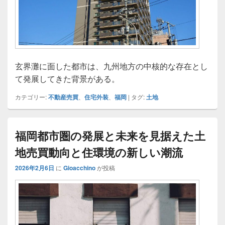
玄界灘に面した都市は、九州地方の中核的な存在とし
て発展してきた背景がある。
カテゴリー:
不動産売買
、
住宅外装
、
福岡
|
タグ:
土地
福岡都市圏の発展と未来を見据えた土
地売買動向と住環境の新しい潮流
2026年2月6日
に
Gioacchino
が投稿