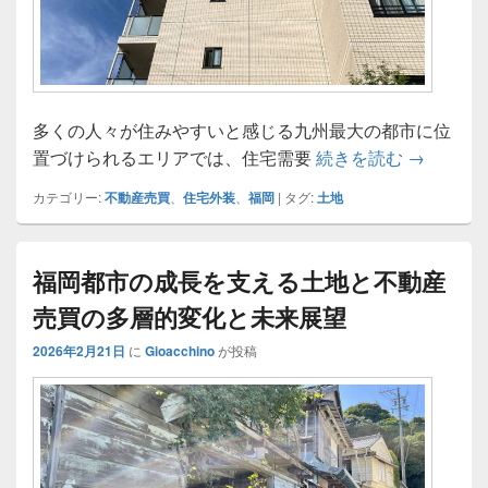
多くの人々が住みやすいと感じる九州最大の都市に位
福岡都市
置づけられるエリアでは、住宅需要
続きを読む
→
カテゴリー:
不動産売買
、
住宅外装
、
福岡
|
タグ:
土地
福岡都市の成長を支える土地と不動産
売買の多層的変化と未来展望
2026年2月21日
に
Gioacchino
が投稿