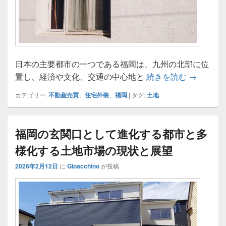
日本の主要都市の一つである福岡は、九州の北部に位
人口流入
置し、経済や文化、交通の中心地と
続きを読む
→
カテゴリー:
不動産売買
、
住宅外装
、
福岡
|
タグ:
土地
福岡の玄関口として進化する都市と多
様化する土地市場の現状と展望
2026年2月12日
に
Gioacchino
が投稿