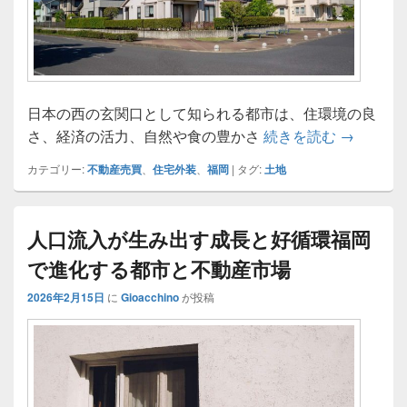
日本の西の玄関口として知られる都市は、住環境の良
福岡に学
さ、経済の活力、自然や食の豊かさ
続きを読む
→
カテゴリー:
不動産売買
、
住宅外装
、
福岡
|
タグ:
土地
人口流入が生み出す成長と好循環福岡
で進化する都市と不動産市場
2026年2月15日
に
Gioacchino
が投稿